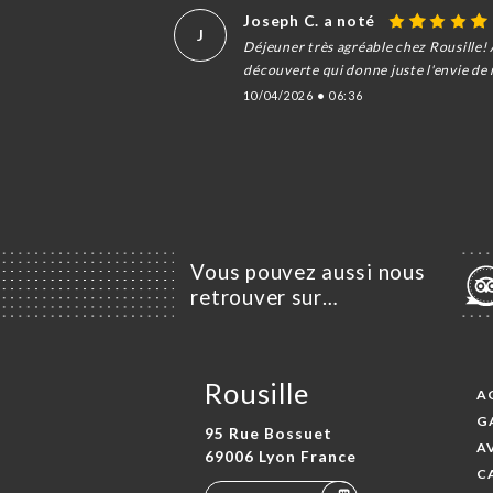
Joseph C. a noté
J
Déjeuner très agréable chez Rousille! 
découverte qui donne juste l'envie de
10/04/2026
•
06:36
Vous pouvez aussi nous
retrouver sur…
Rousille
A
G
95 Rue Bossuet
A
69006 Lyon France
C