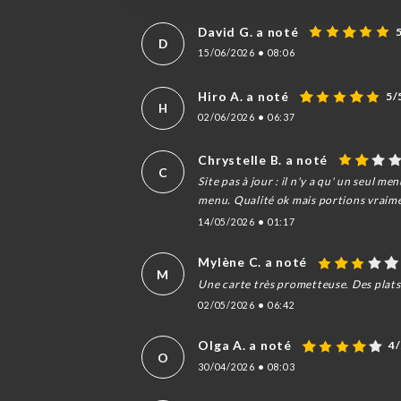
David G. a noté
D
15/06/2026
•
08:06
Hiro A. a noté
5/
H
02/06/2026
•
06:37
Chrystelle B. a noté
C
Site pas à jour : il n'y a qu' un seul m
menu. Qualité ok mais portions vraime
14/05/2026
•
01:17
Mylène C. a noté
M
Une carte très prometteuse. Des plats 
02/05/2026
•
06:42
Olga A. a noté
4
O
30/04/2026
•
08:03