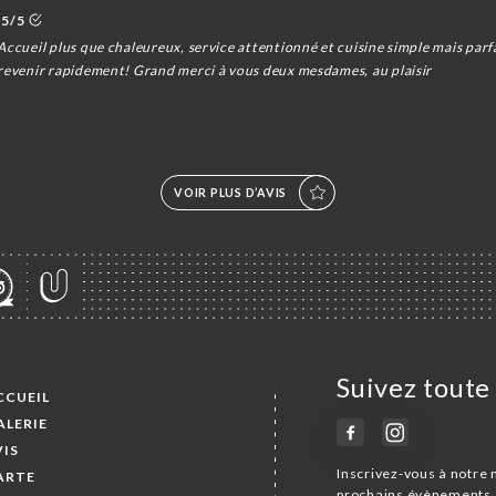
5/5
Accueil plus que chaleureux, service attentionné et cuisine simple mais parf
 revenir rapidement! Grand merci à vous deux mesdames, au plaisir
VOIR PLUS D’AVIS
Suivez toute 
CCUEIL
ALERIE
VIS
Inscrivez-vous à notre 
ARTE
prochains évènements 