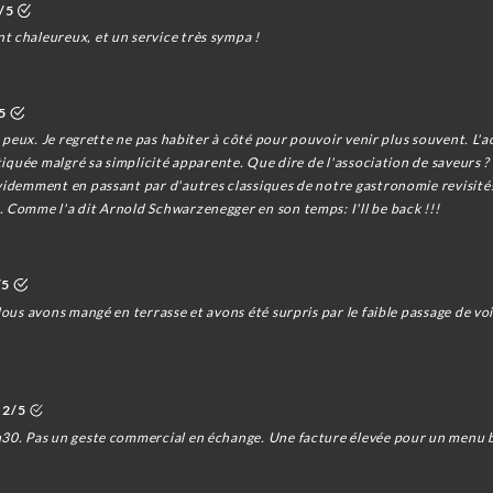
/5
t chaleureux, et un service très sympa !
5
e peux. Je regrette ne pas habiter à côté pour pouvoir venir plus souvent. L'ac
tiquée malgré sa simplicité apparente. Que dire de l'association de saveurs ? L
videmment en passant par d'autres classiques de notre gastronomie revisités
 Comme l'a dit Arnold Schwarzenegger en son temps: I'll be back !!!
/5
Nous avons mangé en terrasse et avons été surpris par le faible passage de vo
2/5
h30. Pas un geste commercial en échange. Une facture élevée pour un menu 