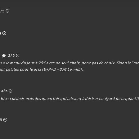
5/5
5
2/5
enu = le menu du jour à 25€ avec un seul choix, donc pas de choix. Sinon le "me
nt petites pour le prix (E+P+D =37€ Le midi!).
3/5
bien cuisinés mais des quantités qui laissent à désirer eu égard de la quanti
/5