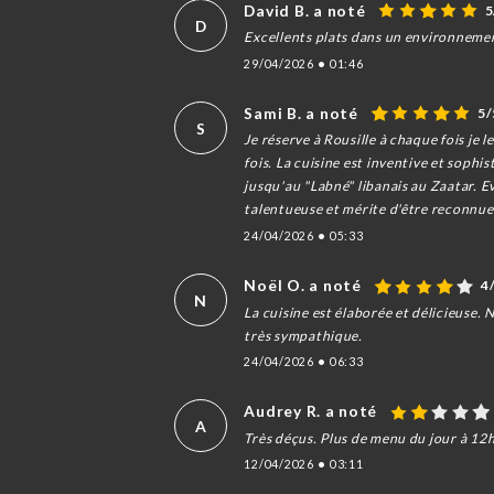
David B. a noté
5
D
Excellents plats dans un environnemen
29/04/2026
•
01:46
Sami B. a noté
5/
S
Je réserve à Rousille à chaque fois je l
fois. La cuisine est inventive et sophis
jusqu'au "Labné" libanais au Zaatar. E
talentueuse et mérite d'être reconnue.
24/04/2026
•
05:33
Noël O. a noté
4
N
La cuisine est élaborée et délicieuse. 
très sympathique.
24/04/2026
•
06:33
Audrey R. a noté
A
Très déçus. Plus de menu du jour à 12
12/04/2026
•
03:11