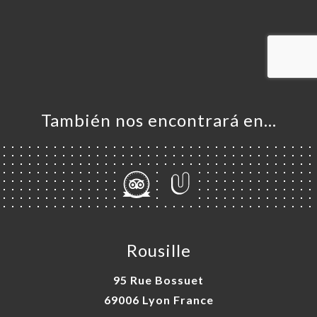
CIO
ERVA
ERÍA
EÑA
NÚ
ACTO
También nos encontrará en…
Rousille
95 Rue Bossuet
69006 Lyon France